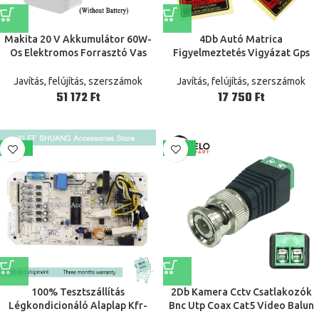
Makita 20 V Akkumulátor 60W-
4Db Autó Matrica
Os Elektromos Forrasztó Vas
Figyelmeztetés Vigyázat Gps
Vezeték Nélküli Hegesztő
Nyomkövető Rendszer Védett
Szerszám 300-500 ℃
Autók Motorkerékpárok Külső
Javítás, felújítás, szerszámok
Javítás, felújítás, szerszámok
Hőmérséklet Állítható Gyors
Kiegészítők Pvc Matricák
Ft
Ft
Fűtés
7X4.7Cm
-15%
-42%
100% Tesztszállítás
2Db Kamera Cctv Csatlakozók
Légkondicionáló Alaplap Kfr-
Bnc Utp Coax Cat5 Video Balun