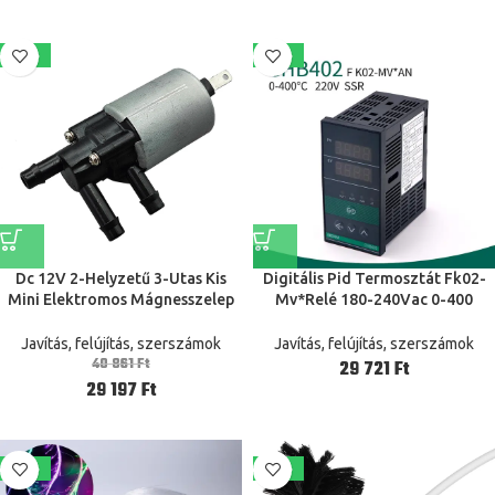
-29%
-21%
Dc 12V 2-Helyzetű 3-Utas Kis
Digitális Pid Termosztát Fk02-
Mini Elektromos Mágnesszelep
Mv*Relé 180-240Vac 0-400
Mikrovíz Légáram-Szabályozó
Fokos Chb402 Ssr Hőmérséklet-
Szelep Diy Orvosi Szivattyú
Vezérlő
Javítás, felújítás, szerszámok
Javítás, felújítás, szerszámok
Eszköz
40 861
Ft
Ft
29 197
Ft
-21%
-22%