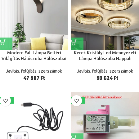
Modern Fali Lámpa Beltéri
Kerek Kristály Led Mennyezeti
Világítás Hálószoba Hálószobai
Lámpa Hálószoba Nappali
Luxus Szálloda Nappali Egyszerű
Tanulmányi Tető Otthoni Beltéri
Tervező Kreatív Lámpák
Arany Dekoráció Modern Csillár
Javítás, felújítás, szerszámok
Javítás, felújítás, szerszámok
Világítás Szerelvény
Ft
Ft
-23%
-18%