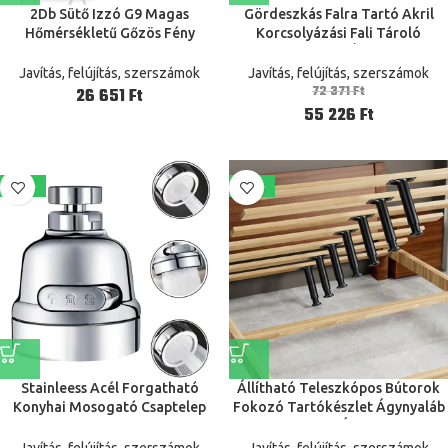
2Db Sütő Izzó G9 Magas
Gördeszkás Falra Tartó Akril
Hőmérsékletű Gőzös Fény
Korcsolyázási Fali Tároló
Világító 110V-220V 40W 500 Fok
Fedélzet Kijelző És Gördeszka
Fogas A Fedélzetének
Javítás, felújítás, szerszámok
Javítás, felújítás, szerszámok
Kijelzőjéhez
72 371
Ft
Ft
55 226
Ft
-38%
-38%
Stainleess Acél Forgatható
Állítható Teleszkópos Bútorok
Konyhai Mosogató Csaptelep
Fokozó Tartókészlet Ágynyaláb
Anti Splash Csap Fej Egységes
Tartó Rögzítő Ágy Láb Párna
Hideg Víz Permetező 3 Szint
Asztali Padok Otthoni Fejlesztés
Javítás, felújítás, szerszámok
Javítás, felújítás, szerszámok