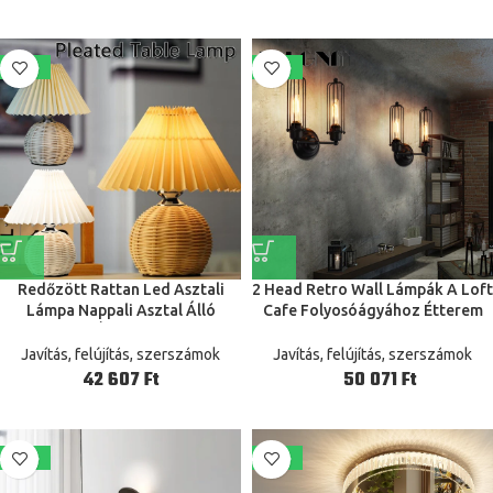
-22%
-19%
Redőzött Rattan Led Asztali
2 Head Retro Wall Lámpák A Loft
Lámpa Nappali Asztal Álló
Cafe Folyosóágyához Étterem
Tanulmányi Éjjeli Otthoni Iroda
Ipari Amerikai Kovácsoltvas
Dekoráció Éjszakai Fény
Világítás
Javítás, felújítás, szerszámok
Javítás, felújítás, szerszámok
Ft
Ft
-20%
-14%