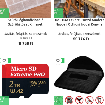
Szűrő Légkondicionáló
1M -10M Fekete Csúszó Modern
Szűrőhálózat Kimeneti
Nappali Otthoni Irodai Konyhai
Szűrővédő Borító 10Db 40X35Cm
Raktár Könyvtár Létra Hardveres
5-Zsákok Anti-Por Tisztítószer
Pályakészlet
Javítás, felújítás, szerszámok
Javítás, felújítás, szerszámok
Beltéri Nem Szőtt
19 623
Ft
Ft
11 759
Ft
-37%
-40%