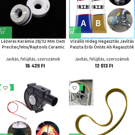
Lézeres Kerámia 28/32 Mm Oem
Vízálló Hideg Hegesztés Javítás
Precitec/Wsx/Raytools Ceramic
Paszta Erős Öntés Ab Ragasztók
Kt B2 Con P0571-1051-00001
Hőállóság Ragasztó Gél Ropogós
Fúvóka Tartó Szálas Lézervágó
Hegesztési Speciális Varázslatos
Javítás, felújítás, szerszámok
Javítás, felújítás, szerszámok
Fejhez
Varázslat
Ft
Ft
-39%
-38%