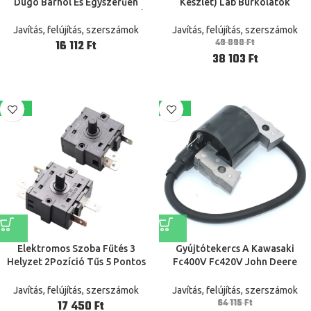
Dugó Bárhol És Egyszerűen
Készlet) Láb Burkolatok
Egyszerű Botja Tartó Nyitott Ék
Macskabarme Kötött Bútor
Multifunkcionális
Lábak Zokni Padlóvédői
Javítás, felújítás, szerszámok
Javítás, felújítás, szerszámok
49 898
Ft
Ft
38 103
Ft
-40%
-18%
Elektromos Szoba Fűtés 3
Gyújtótekercs A Kawasaki
Helyzet 2Pozíció Tűs 5 Pontos
Fc400V Fc420V John Deere
Forgó Kapcsoló Választó Ac
Lx172 Lx176 240 245 Gt242 F510
250V 16A 360 Fokos Forgás
21121-2070 Am109209
Javítás, felújítás, szerszámok
Javítás, felújítás, szerszámok
64 115
Ft
Ft