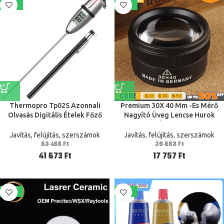
-22%
-40%
Thermopro Tp02S Azonnali
Premium 30X 40 Mm -Es Mérő
Olvasás Digitális Ételek Főző
Nagyító Üveg Lencse Hurok
Konyhai Hőmérő Grill -Grillhez
Mikroszkóp Érmékhez Bélyegek
Hosszú Szonda
Ékszer Lupe
Javítás, felújítás, szerszámok
Javítás, felújítás, szerszámok
53 468
Ft
29 553
Ft
41 673
Ft
17 757
Ft
-42%
-38%