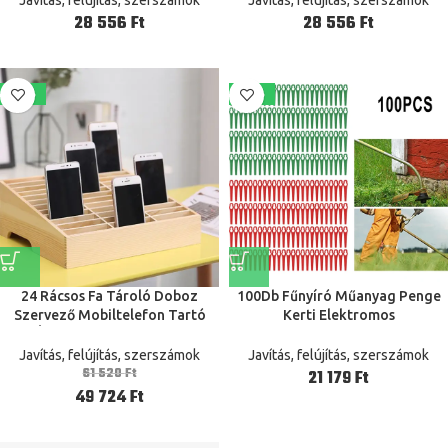
Állítható
Ft
Ft
-19%
-36%
24 Rácsos Fa Tároló Doboz
100Db Fűnyíró Műanyag Penge
Szervező Mobiltelefon Tartó
Kerti Elektromos
Állvány Telefon Kijelző
Szerszámokhoz A Florabest Lidl
Frta 20 A1 Ian 282232 Eshacter
Javítás, felújítás, szerszámok
Javítás, felújítás, szerszámok
61 520
Ft
Ft
49 724
Ft