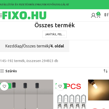
SZÁLLÍTÁS ÉS FIZETÉS
RÓLUNK
GYIK
VEVŐSZOLGÁLAT
0
F
0
Összes termék
JAVÍTÁS, FELÚJÍTÁS, SZERSZÁMOK
Kezdőlap
Összes termék
4. oldal
145–192 termék, összesen 294923 db
Szűrés
-15%
-24%