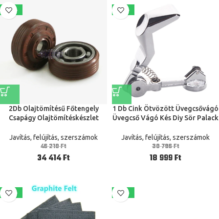
-26%
-38%
2Db Olajtömítésű Főtengely
1 Db Cink Ötvözött Üvegcsővágó
Csapágy Olajtömítéskészlet
Üvegcső Vágó Kés Diy Sör Palack
Husqvarna -Hoz 136 137 141 142
Vágószerszám Műanyag Cső
235 236 Láncfűrész Alkatrészek
Vágócső Kézi Szerszám
Javítás, felújítás, szerszámok
Javítás, felújítás, szerszámok
46 210
Ft
30 796
Ft
34 414
Ft
18 999
Ft
-42%
-15%