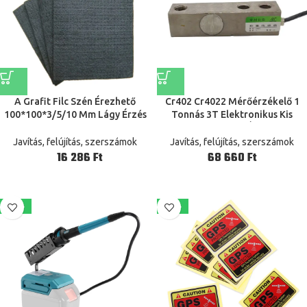
A Grafit Filc Szén Érezhető
Cr402 Cr4022 Mérőérzékelő 1
100*100*3/5/10 Mm Lágy Érzés
Tonnás 3T Elektronikus Kis
Nagy Tisztaságú Elektróda
Talajtömeg 2T Érzékelő
Grafitot Érezte Vákuumkemence
Terhelési Cella 5T Univerzális
Javítás, felújítás, szerszámok
Javítás, felújítás, szerszámok
Hőmegőrzéséhez
Ft
Ft
-19%
-40%