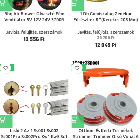
Bbq Air Blower Olvasztó Fém
1 Db Gumiszalag Zenekar
Ventilátor 5V 12V 24V 3700R
Fűrészhez 8 “(Kerekes 205 Mm)
75X75X30 Mm Bemeneti 27 -Es
Csúszásgátló Elleni Fűrészkerék
Légcső Barbecue Piknik Kemping
Gumi Gyűrű Sárga Elektromos
Javítás, felújítás, szerszámok
Javítás, felújítás, szerszámok
Tűzhely Ventilátorok
Szerszámok
20 709
Ft
Ft
12 845
Ft
-20%
-38%
Lishi 2 Az 1 Ss001 Ss002
Otthoni És Kerti Termékek
Ss001Pro Ss002Pro Kw1 Kw5 Sc1
Strimmer Trimmer Orsó Vonal A