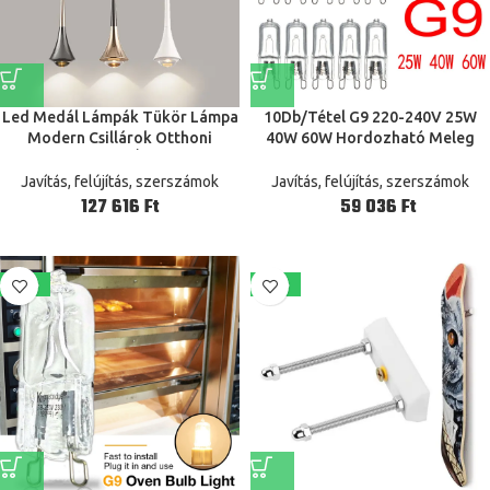
Led Medál Lámpák Tükör Lámpa
10Db/Tétel G9 220-240V 25W
Modern Csillárok Otthoni
40W 60W Hordozható Meleg
Konyha Resturant Étkező Nappali
Fehér Halogén Izzó Lámpa 3000-
Bár Kávézó Cseppfény
3500K Globe 230 V-Os Kapszula
Javítás, felújítás, szerszámok
Javítás, felújítás, szerszámok
Tiszta Izzók
Ft
Ft
-39%
-24%