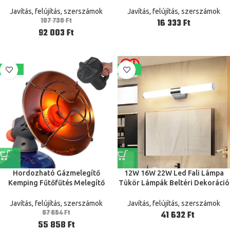
75Lw/E-30 Kfr-120W/S-590 S-
Csatlakozó Adapter Megfigyelő
510
Rendszer
Javítás, felújítás, szerszámok
Javítás, felújítás, szerszámok
107 730
Ft
Ft
92 003
Ft
-17%
-22%
Hordozható Gázmelegítő
12W 16W 22W Led Fali Lámpa
Kemping Fűtőfűtés Melegítő
Tükör Lámpák Beltéri Dekoráció
Kályha Kültéri Terasz Fűtés
Egyszerű Stílusú Fürdőszoba
Gázok Utazás Túrázás Sátor Téli
Öltöző Konyhai Ac85-265V
Javítás, felújítás, szerszámok
Javítás, felújítás, szerszámok
Fűtött
67 654
Ft
Ft
55 858
Ft