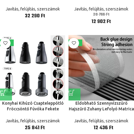
Sc4 Dekóder Civil Zárak
Flymo Contour 500 Power Plus
Professzionális Kézi
500Xt Kézi Szerszámokhoz
Javítás, felújítás, szerszámok
Javítás, felújítás, szerszámok
Lakószerszámai Minden
20 766
Ft
Ft
Típushoz
12 902
Ft
-23%
-39%
Konyhai Kihúzó Csapteleppótló
Eldobható Szennyvízszűrő
Fröccsöntő Fúvóka Fekete
Hajszűrő Zuhany Lefolyó Matrica
Mosogató Többfunkcionális
Padlószalag Csapda Konyha
Zuhanyfej Univerzális
Blokkolásgátló Téglalap Alakú
Javítás, felújítás, szerszámok
Javítás, felújítás, szerszámok
Csatlakozó
K3L8
Ft
Ft