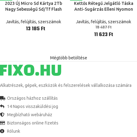
2023 Új Micro Sd Kártya 2Tb
Kettős Rétegű Jelgátló Táska
Nagy Sebességű Sd/Tf Flash
Anti-Sugárzás Elleni Nyomon
Memóriakártya 1Tb
Követésgátló Gps Telefon
Telefonhoz/Számítógép/Kamer
Árnyékoló Tasak Pénztárca
Javítás, felújítás, szerszámok
Javítás, felújítás, szerszámok
a Ingyenes Szállítás
Személyi Igazolvány Tároló Tok
19 487
Ft
Ft
11 623
Ft
Mégtöbb betöltése
Alkatrészek, gépek, eszközök és felszerelések vállalkozása számára
Országos házhoz szállítás
14 Napos visszaküldési jog
Megbízható webáruház
Biztonságos online fizetés
Rólunk