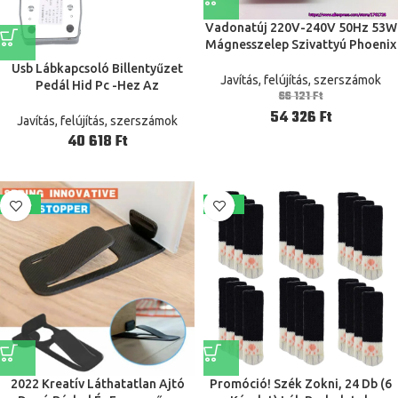
Vadonatúj 220V-240V 50Hz 53W
Mágnesszelep Szivattyú Phoenix
50 Kávéfőző, Padlótisztító Gép
Usb Lábkapcsoló Billentyűzet
Elektromágneses ~
Javítás, felújítás, szerszámok
Pedál Hid Pc -Hez Az
66 121
Ft
Műveletkapcsoló Vezérlő
54 326
Ft
Kulcsfunkciók Egér -Játék
Javítás, felújítás, szerszámok
Ft
-42%
-24%
2022 Kreatív Láthatatlan Ajtó
Promóció! Szék Zokni, 24 Db (6