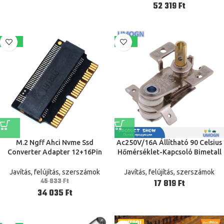
52 319
Ft
-26%
-40%
M.2 Ngff Ahci Nvme Ssd
Ac250V/16A Állítható 90 Celsius
Converter Adapter 12+16Pin
Hőmérséklet-Kapcsoló Bimetall
2013-2017-Re Convorta
Fűtő Termosztát Kdt-200
Elextric Fűtéshez Elektromos
Javítás, felújítás, szerszámok
Javítás, felújítás, szerszámok
Vaskemencékhez
45 833
Ft
Ft
34 035
Ft