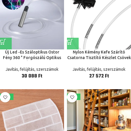
Új Led -Es Száloptikus Ostor
Nylon Kémény Kefe Szárító
Fény 360 ° Forgószálú Optikus
Csatorna Tisztító Készlet Csövek
Multicolor Újratölthető, Izzó
Kefék Szellőztető Vákuum Szett
Szikrázó Áramlás Disco Tánc
Mosó
Javítás, felújítás, szerszámok
Javítás, felújítás, szerszámok
Ostorok
Ft
Ft
-40%
-10%