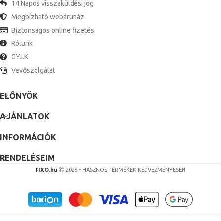
14 Napos visszaküldési jog
Megbízható webáruház
Biztonságos online fizetés
Rólunk
GY.I.K.
Vevőszolgálat
ELŐNYÖK
AJÁNLATOK
INFORMÁCIÓK
RENDELÉSEIM
FIXO.hu
2026 • HASZNOS TERMÉKEK KEDVEZMÉNYESEN
Φ3Mm
Φ5Mm
Termosztát