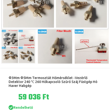
Φ3Mm Φ5Mm Termosztát Hőmérséklet -Vezérlő
Detektor 240 ℃ 260 Hőkapcsoló Szűrő Száj Füstgép Hó
Haver Habgép
Ft
Rendelhető