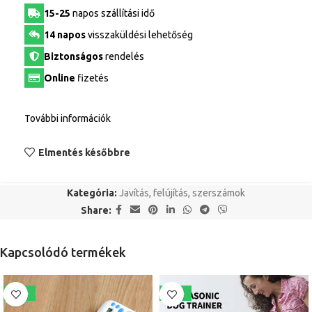
15-25
napos szállítási idő
14 napos
visszaküldési lehetőség
Biztonságos
rendelés
Online
fizetés
További információk
Elmentés későbbre
Kategória:
Javítás, felújítás, szerszámok
Share:
Kapcsolódó termékek
-24%
-15%