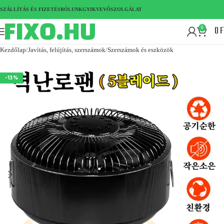
SZÁLLÍTÁS ÉS FIZETÉS
RÓLUNK
GYIK
VEVŐSZOLGÁLAT
0
F
0
Kezdőlap
Javítás, felújítás, szerszámok
Szerszámok és eszközök
-13%