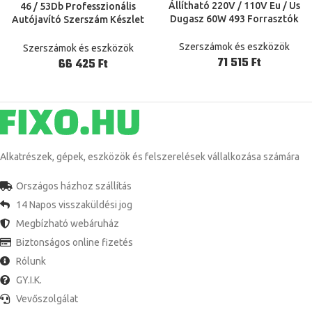
Állítható 220V / 110V Eu / Us
46 / 53Db Professzionális
Dugasz 60W 493 Forrasztók
Autójavító Szerszám Készlet
Füstelszívó Esd Fume Extractor
Multifunkcionális Kéziszerszám
10 Ingyenes Aktivált Szénszűrő
Krómok Vanadium Acél Javító
Szerszámok és eszközök
Szerszámok és eszközök
Szivacs
Eszköz Autószerszámhoz
Ft
Ft
Alkatrészek, gépek, eszközök és felszerelések vállalkozása számára
Országos házhoz szállítás
14 Napos visszaküldési jog
Megbízható webáruház
Biztonságos online fizetés
Rólunk
GY.I.K.
Vevőszolgálat