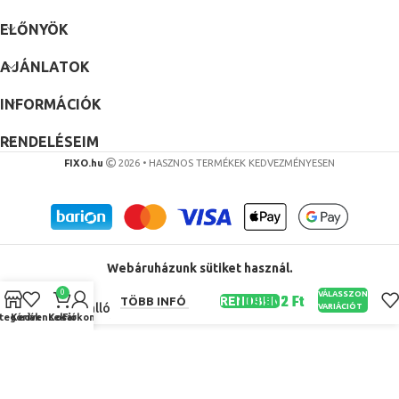
ELŐNYÖK
AJÁNLATOK
INFORMÁCIÓK
RENDELÉSEIM
FIXO.hu
2026 • HASZNOS TERMÉKEK KEDVEZMÉNYESEN
화목난로 5
Blades
Kályha
Ventilátor
Webáruházunk sütiket használ.
Fatörzs Fa
Égő
0
VÁLASSZON
RENDBEN
TÖBB INFÓ
Kandalló
VARIÁCIÓT
tegóriák
Kedvencek
Kosár
Fiókom
Hőhatású
Ecofan Bbq
Otthoni
Hatékony
Hőelosztási