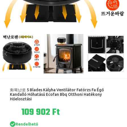
화목난로 5 Blades Kályha Ventilátor Fatörzs Fa Égő
Kandalló Hőhatású Ecofan Bbq Otthoni Hatékony
Hőelosztási
Ft
Rendelhető