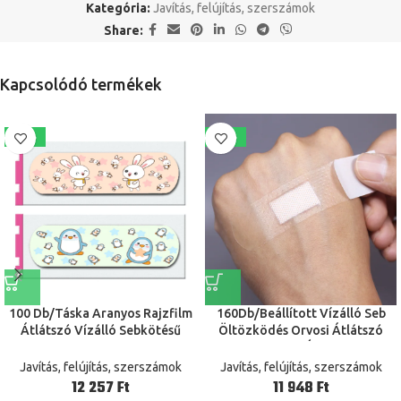
Kategória:
Javítás, felújítás, szerszámok
Share:
Kapcsolódó termékek
-39%
-40%
100 Db/Táska Aranyos Rajzfilm
160Db/Beállított Vízálló Seb
Átlátszó Vízálló Sebkötésű
Öltözködés Orvosi Átlátszó
Ragasztó Bandaids Matricák
Steril Szalag Úszófürdő -
Sürgősségi Készlet
Sebkezeléshez Védjen
Javítás, felújítás, szerszámok
Javítás, felújítás, szerszámok
Gyermekeknek
Elsősegélykészlet
Ft
Ft