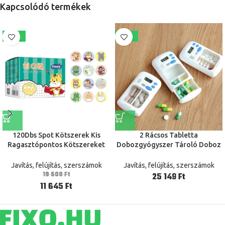
Kapcsolódó termékek
-40%
-24%
120Dbs Spot Kötszerek Kis
2 Rácsos Tabletta
Ragasztópontos Kötszereket
Dobozgyógyszer Tároló Doboz
Nem Tapadó Párnával Steril
Elektronikus Időzítés
Apró Kerek Kötszerekkel A
Emlékeztető Gyógyszer
Javítás, felújítás, szerszámok
Javítás, felújítás, szerszámok
Kézhez És Kars Sebekhez
Dobozok Riasztási Időzítő
19 508
Ft
Ft
Tabletták Szervező Tartály
11 645
Ft