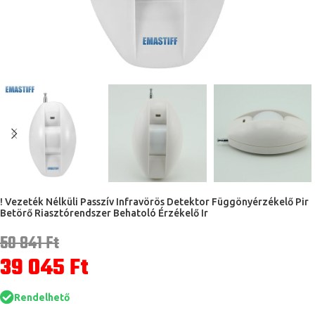
! Vezeték Nélküli Passzív Infravörös Detektor Függönyérzékelő Pir
Betörő Riasztórendszer Behatoló Érzékelő Ir
50 841
Ft
39 045
Ft
Rendelhető