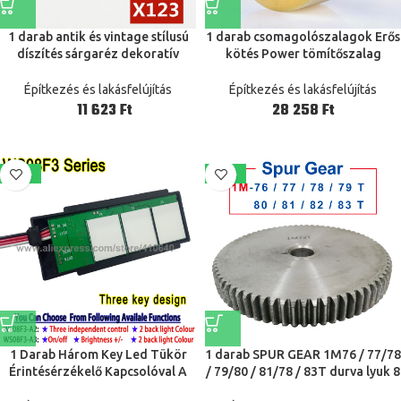
1 darab antik és vintage stílusú
1 darab csomagolószalagok Erős
díszítés sárgaréz dekoratív
kötés Power tömítőszalag
ékszer ajándék fából készült
Csomagolási címke Tiszta szalag
doboz HASP retesz horog
kartondoboz tömítés átlátszó
Építkezés és lakásfelújítás
Építkezés és lakásfelújítás
csavarokkal
ragasztószalag
Ft
Ft
-15%
-23%
1 Darab Három Key Led Tükör
1 darab SPUR GEAR 1M76 / 77/78
Érintésérzékelő Kapcsolóval A
/ 79/80 / 81/78 / 83T durva lyuk 8
Fényerő Beállításának Vagy A
/ 10mm fogaskerék 45 # Carbon