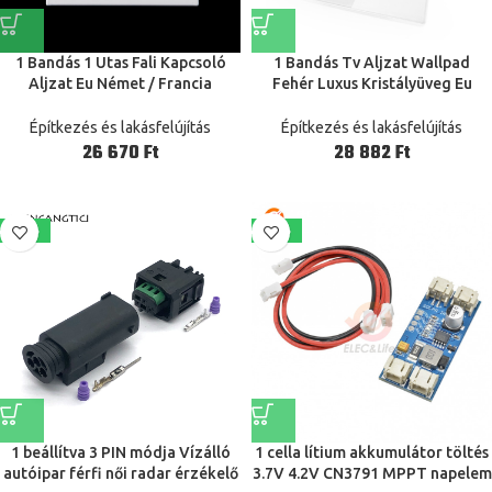
1 Bandás 1 Utas Fali Kapcsoló
1 Bandás Tv Aljzat Wallpad
Aljzat Eu Német / Francia
Fehér Luxus Kristályüveg Eu
Szabványos Nyomógombos
Európai Szabványú Televízió Tv
Kapcsoló
Csatlakozó Fali Aljzat
Építkezés és lakásfelújítás
Építkezés és lakásfelújítás
Karomhorgokkal
Ft
Ft
-38%
-39%
1 beállítva 3 PIN módja Vízálló
1 cella lítium akkumulátor töltés
autóipar férfi női radar érzékelő
3.7V 4.2V CN3791 MPPT napelem