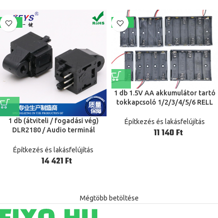
-62%
-41%
1 db 1.5V AA akkumulátor tartó
tokkapcsoló 1/2/3/4/5/6 RELL
piros fekete vezetékvezeték
1 db (átviteli / fogadási vég)
Építkezés és lakásfelújítás
DLR2180 / Audio terminál
Ft
tartozékok Socket optikai
csatlakozó DLT1111A
Építkezés és lakásfelújítás
Ft
Mégtöbb betöltése