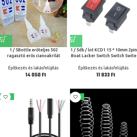
1 / 5Bottle erőteljes 502
1 / 5db / lot KCD1 15 * 10mm 2pin
ragasztó erős cianoakrilát
Boat Lacker Switch Switch Swite
ragasztó ragasztó tartós
On Off Micro Switch pozíció 3A /
azonnali ragasztó kötés szuper
250V mini pillanatnyi
Építkezés és lakásfelújítás
Építkezés és lakásfelújítás
erős ragasztó
nyomógomb
Ft
Ft
-43%
-42%