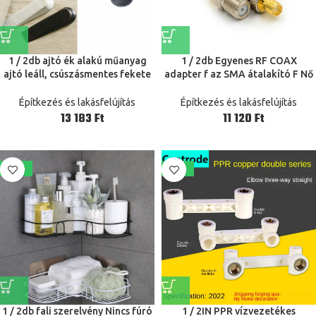
1 / 2db ajtó ék alakú műanyag
1 / 2db Egyenes RF COAX
ajtó leáll, csúszásmentes fekete
adapter f az SMA átalakító F Nő
ajtó pufferek irodai otthoni baba
SMA Női csatlakozó F típusú női
biztonságos padló
csatlakozó SMA női dugóhoz
Építkezés és lakásfelújítás
Építkezés és lakásfelújítás
Ft
Ft
-23%
-26%
1 / 2db fali szerelvény Nincs fúró
1 / 2IN PPR vízvezetékes