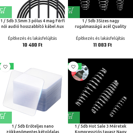
1 / 5db 3.5mm 3 pólus 4 mag Férfi
1 / 5db 3Sizes nagy
női audió hosszabbító kábel Aux
rugalmasságú acél Quality
Egyfej Line 3.5mm sztereó 3 4
Compression Tavaszi Kertészet
vezetékek DIY Audio kimeneti
olló kiegészítők Szerszám Kézi
Építkezés és lakásfelújítás
Építkezés és lakásfelújítás
vonal
szerszámok alkatrészek Hot sale
Ft
Ft
-65%
-42%
1 / 5db Erőteljes nano
1 / 5db Hot Sale 3 Méretek
zökkenőmentes kétoldalas
Kompressziós tavasz Nagy