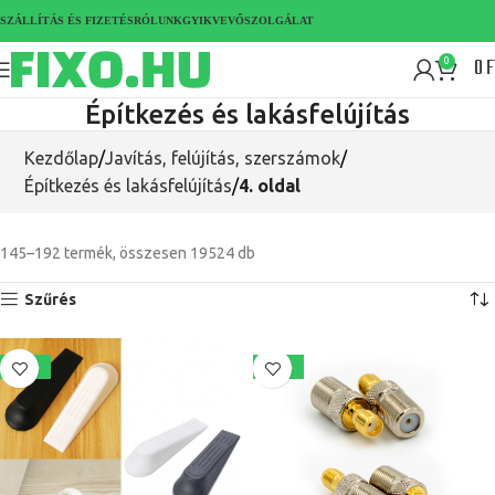
SZÁLLÍTÁS ÉS FIZETÉS
RÓLUNK
GYIK
VEVŐSZOLGÁLAT
0
F
0
Építkezés és lakásfelújítás
Kezdőlap
Javítás, felújítás, szerszámok
Építkezés és lakásfelújítás
4. oldal
145–192 termék, összesen 19524 db
Szűrés
-64%
-41%