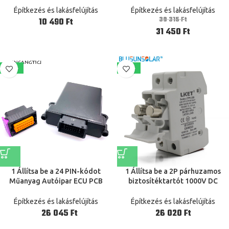
3528 LED szalag TV
Lopásgátló Biztonsági Ajtózár
Építkezés és lakásfelújítás
Építkezés és lakásfelújítás
tartozékokhoz
39 315
Ft
Ft
31 450
Ft
-23%
-23%
1 Állítsa be a 24 PIN-kódot
1 Állítsa be a 2P párhuzamos
Műanyag Autóipar ECU PCB
biztosítéktartót 1000V DC
Háztartási doboz Tartsa
olvastas 10×38 GPV,
párosító férfi és női FCI
biztosítéktartó a naprendszer-
Építkezés és lakásfelújítás
Építkezés és lakásfelújítás
csatlakozókkal
védelemhez
Ft
Ft