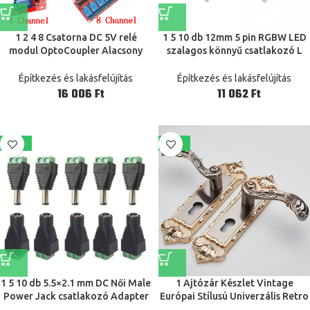
1 2 4 8 Csatorna DC 5V relé
1 5 10 db 12mm 5 pin RGBW LED
modul OptoCoupler Alacsony
szalagos könnyű csatlakozó L
szintű trigger expanziós tábla
alak 5pin RGBWW TV
Arduino 5 V relék 1/2/4/8 módon
háttérvilágítás otthoni szalag
Építkezés és lakásfelújítás
Építkezés és lakásfelújítás
könnyű beltéri dekoráció rész
Ft
Ft
-43%
-20%
1 5 10 db 5.5×2.1 mm DC Női Male
1 Ajtózár Készlet Vintage
Power Jack csatlakozó Adapter
Európai Stílusú Univerzális Retro
huzal csatlakozók Socket 5050
Ajtó Hálószoba Zár Belső