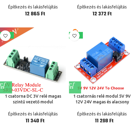
csatlakozó dugó Benz BMW
panel szabályozó vezérlő modul
C200 9-967081-1 968402-1 1-
6V 9v 12V
Építkezés és lakásfelújítás
Építkezés és lakásfelújítás
967642-1
Ft
Ft
-41%
-41%
1 csatorna DC 3V relé magas
1 csatornás relé modul 5V 9V
szintű vezető modul
12V 24V magas és alacsony
OptoCoupler relé modul
szintű trigger relé vezérlő
elszigetelt meghajtó vezérlő
kapcsoló OptoCoupler modullal
Építkezés és lakásfelújítás
Építkezés és lakásfelújítás
kártya Arduino
Ft
Ft