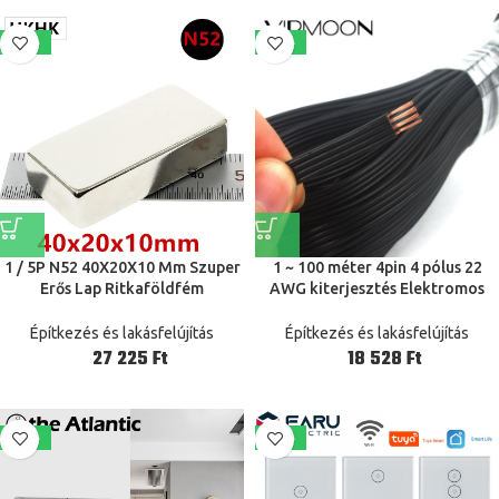
-22%
-30%
1 / 5P N52 40X20X10 Mm Szuper
1 ~ 100 méter 4pin 4 pólus 22
Erős Lap Ritkaföldfém
AWG kiterjesztés Elektromos
Mágnesvastagság 10Mm Blokk
vezetékkábel LED csatlakozó
Téglalap Alakú Neodímium
5050 3528 RGB CCT LED KEY
Építkezés és lakásfelújítás
Építkezés és lakásfelújítás
Mágnesek 40Mm X 20Mm X
Ft
Ft
10Mm
-24%
-21%