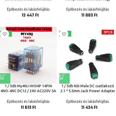
matricák Újrahasznosítható
rugalmasságú acél kertészeti
vízálló szalag szabad lyukasztó
rugók olló Kiegészítők Kerti
Építkezés és lakásfelújítás
Építkezés és lakásfelújítás
kétoldalas ragasztó kellékek
metszőeszköz
Ft
Ft
6x6cm
-40%
-41%
1 / 5db My4NJ HH54P 14PIN
1 / 5db Női Male DC csatlakozó
4NO-4NC DC12 / 24V AC220V 5A
2.1 * 5.5mm Jack Power Adapter
220V DPDTMINIATURE COIL
csatlakozók LED-es vezető
COILLEELELECTROMAGNETIC
Napenergia lámpa Moniter
Építkezés és lakásfelújítás
Építkezés és lakásfelújítás
INTERSICIATE RELAY kapcsoló
Power Bank
Ft
Ft