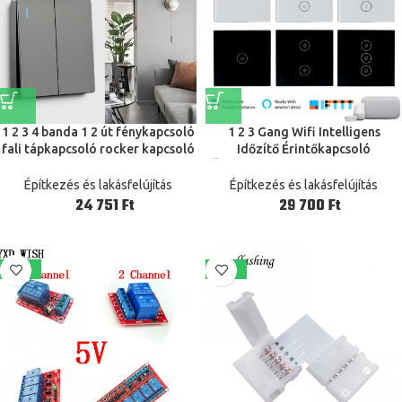
1 2 3 4 banda 1 2 út fénykapcsoló
1 2 3 Gang Wifi Intelligens
fali tápkapcsoló rocker kapcsoló
Időzítő Érintőkapcsoló
lámpa fény fluoreszkáló lámpa
Üvegpanel Fali Lámpa Kapcsoló
divat ezüst szürke műanyag
Távirányító A Tuya Smart Life
Építkezés és lakásfelújítás
Építkezés és lakásfelújítás
App Alexa Google Home
Ft
Ft
-60%
-42%