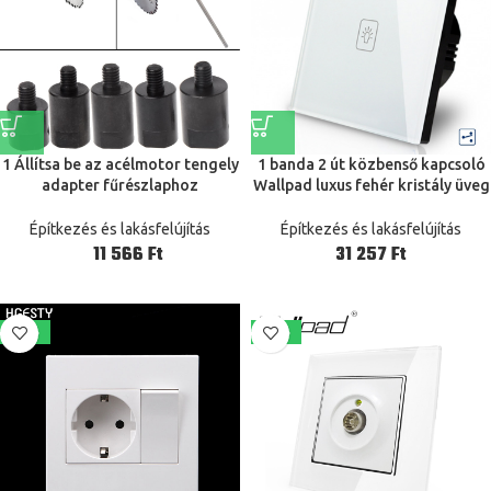
1 Állítsa be az acélmotor tengely
1 banda 2 út közbenső kapcsoló
adapter fűrészlaphoz
Wallpad luxus fehér kristály üveg
Csatlakozó csatlakozó
fal kapcsoló érintőkapcsoló 110-
csatlakozó csatlakozó Coupler
250v európai szabvány
Építkezés és lakásfelújítás
Építkezés és lakásfelújítás
Sleeve Fit 3.17 4 5 6mm Hot Sale
Ft
Ft
-23%
-21%