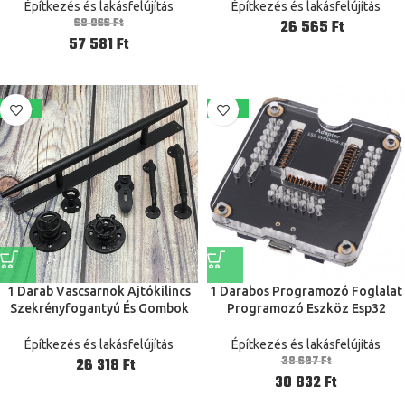
Bluetooth Vagy A Köd
acél anyag motorhajtómű teljes
Építkezés és lakásfelújítás
Építkezés és lakásfelújítás
Eltávolításának Opcionális
magasság 10mm
68 066
Ft
Ft
Funkciói
57 581
Ft
-23%
-20%
1 Darab Vascsarnok Ajtókilincs
1 Darabos Programozó Foglalat
Szekrényfogantyú És Gombok
Programozó Eszköz Esp32
Ipari Fém Fekete Fogantyú Retro
Adapter Aljzat Espressif Esp-
Kapukilincs Amerikai Vidék
Wroom-32 Modulhoz
Építkezés és lakásfelújítás
Építkezés és lakásfelújítás
38 697
Ft
Ft
30 832
Ft