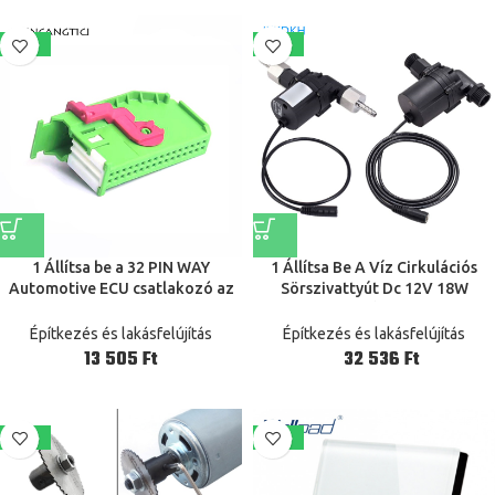
-37%
-19%
1 Állítsa be a 32 PIN WAY
1 Állítsa Be A Víz Cirkulációs
Automotive ECU csatlakozó az
Sörszivattyút Dc 12V 18W
AUDI VW SEAT STODA műszer
Rozsdamentesítő Kefe Nélküli
műszerfal Socket Plug 1719057-
Borkészítő Tengely Elektromos
Építkezés és lakásfelújítás
Építkezés és lakásfelújítás
1 1719058-1
Folyadék Házi Sörfőzdék
Ft
Ft
-40%
-20%