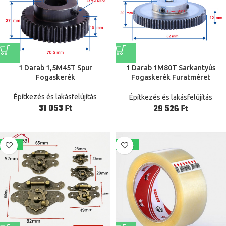
1 Darab 1,5M45T Spur
1 Darab 1M80T Sarkantyús
Fogaskerék
Fogaskerék Furatméret
6/8/10/12 Mm-Es Fogaskerék
Alacsony Szén-Dioxid-
Építkezés és lakásfelújítás
Építkezés és lakásfelújítás
Kibocsátású Acél Anyag Kiváló
Ft
Ft
Minőségű Csigahajtómű
Motorhoz
-40%
-22%