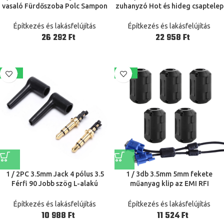
vasaló Fürdőszoba Polc Sampon
zuhanyzó Hot és hideg csaptelep
Helytartó szívócséttel és
összekapcsolt kettős könyök tee
csatlakoztatja a zuhanyzó-
közvetlen 20/25 tartozékok
Építkezés és lakásfelújítás
Építkezés és lakásfelújítás
tároló eszközt
Ft
Ft
-42%
-41%
1 / 2PC 3.5mm Jack 4 pólus 3.5
1 / 3db 3.5mm 5mm fekete
Férfi 90 Jobb szög L-alakú
műanyag klip az EMI RFI
sztereó fejhallgató dugó javítás
zajszuppresszor kábel ferrit mag
fülhallgató Jack Audio forrasztó
szűrők eltávolítható
Építkezés és lakásfelújítás
Építkezés és lakásfelújítás
csatlakozó
Ft
Ft