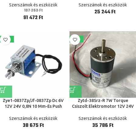
Inverter Műanyag Hegesztő
Selfetset Jog Huzal 20 Cm/ 2
Szerszámok és eszközök
Szerszámok és eszközök
Berendezés
Méter 220 V 10A
107 253
Ft
Ft
91 472
Ft
-17%
-18%
Zye1-0837Zp/Jf-0837Zp Dc 6V
Zytd-38Srz-R 7W Torque
12V 24V 0,8N 10 Mm-Es Push
Csiszolt Elektromotor 12V 24V
Típusú Nyitott Keret
2000Rpm 3000Rpm 4000 Rpm-En
Mágnesszelep Elektromágnes
5000Rpm High Speed ​​Eredeti
Szerszámok és eszközök
Szerszámok és eszközök
Automation Gépek
Ft
Ft