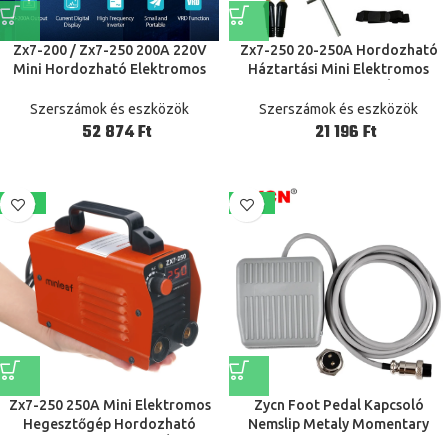
Zx7-200 / Zx7-250 200A 220V
Zx7-250 20-250A Hordozható
Mini Hordozható Elektromos
Háztartási Mini Elektromos
Hegesztőgép Hordozható
Hegesztőgép Aktuális Állítható
Digitális Kijelző Igbt Dc Inverter
Igbt Digitális Forrasztó
Szerszámok és eszközök
Szerszámok és eszközök
Arc Mma Stick Welder
Berendezés Led Kijelző
Ft
Ft
-15%
-24%
Zx7-250 250A Mini Elektromos
Zycn Foot Pedal Kapcsoló
Hegesztőgép Hordozható
Nemslip Metaly Momentary
Digitális Kijelző Mma Ív Dc
Electric Power Motor Controller