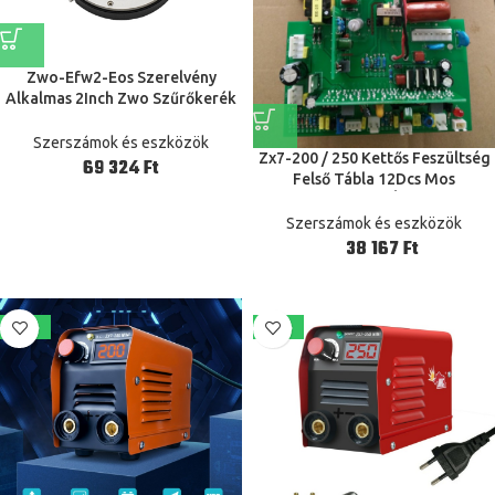
Zwo-Efw2-Eos Szerelvény
Alkalmas 2Inch Zwo Szűrőkerék
Lehet Csatlakoztatni Eos Lens
Szerszámok és eszközök
Zx7-200 / 250 Kettős Feszültség
Ft
Felső Tábla 12Dcs Mos
Csőhegesztő Gép Áramköri Lap
Szerszámok és eszközök
Ft
-13%
-20%