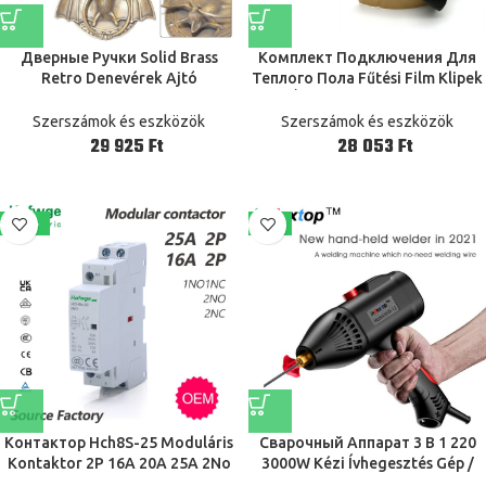
Дверные Ручки Solid Brass
Комплект Подключения Для
Retro Denevérek Ajtó
Теплого Пола Fűtési Film Klipek
Kopogtató Heavy Duty
És Szigetelés Bitumen
Ajtókopogtató Home Front
Szerszámok és eszközök
Szerszámok és eszközök
Door Dekoráció Llamador
Ft
Ft
Puerta Deurklopper
-24%
-6%
Контактор Hch8S-25 Moduláris
Сварочный Аппарат 3 В 1 220
Kontaktor 2P 16A 20A 25A 2No
3000W Kézi Ívhegesztés Gép /
Vagy 2Nc 1No1Nc 24V 110V 220
Digital / Rod 2.0 / 2.5 / 3.2Mm 2 ~