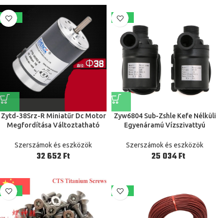
-19%
-24%
Zytd-38Srz-R Miniatűr Dc Motor
Zyw6804 Sub-Zshle Kefe Nélküli
Megfordítása Változtatható
Egyenáramú Vízszivattyú
Sebességű 12V 24V 38Mm Dia
12V/24V 5M 800L/H Napenergia-
2000Rpm-6000Rpm 7W
Melegítő Motorkeringés
Szerszámok és eszközök
Szerszámok és eszközök
Ft
Ft
-18%
-22%