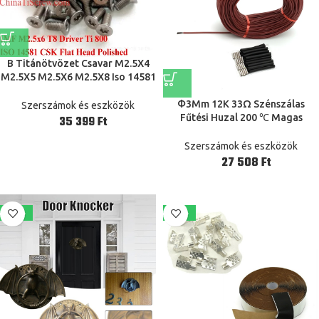
Β Titánötvözet Csavar M2.5X4
M2.5X5 M2.5X6 M2.5X8 Iso 14581
Lapos Fej Torx T8 Vezető
Φ3Mm 12K 33Ω Szénszálas
Csiszolt 10 Dcs Qcti
Szerszámok és eszközök
Fűtési Huzal 200 ℃ Magas
Ft
Hőmérsékleten, Távoli
Infravörös Szilikon Gumi Meleg
Szerszámok és eszközök
Padlófűtés Kábel100/50/30/20M
Ft
-21%
-22%