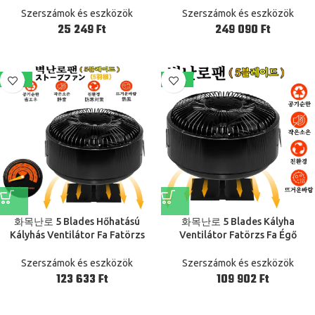
V
14Mm Carbon Steel Board
Szerszámok és eszközök
Szerszámok és eszközök
Ft
Ft
-11%
-13%
화목난로 5 Blades Hőhatású
화목난로 5 Blades Kályha
Kályhás Ventilátor Fa Fatörzs
Ventilátor Fatörzs Fa Égő
Kandalló Eco Bbq Szellőztetés
Kandalló Hőhatású Ecofan Bbq
Hatalom Hatékony Heat Eloszlás
Otthoni Hatékony Hőelosztási
Szerszámok és eszközök
Szerszámok és eszközök
Ft
Ft