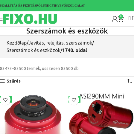
SZÁLLÍTÁS ÉS FIZETÉS
RÓLUNK
GYIK
VEVŐSZOLGÁLAT
0
F
0
Szerszámok és eszközök
Kezdőlap
Javítás, felújítás, szerszámok
Szerszámok és eszközök
1740. oldal
83473–83500 termék, összesen 83500 db
Szűrés
-7%
-6%