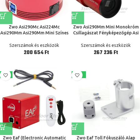
Zwo Asi290Mc Asi224Mc
Zwo Asi290Mm Mini Monokróm
Asi290Mm Asi290Mm Mini Színes
Csillagászat Fényképezőgép Asi
Astronomy Kamerák Asi
Planetary Solar Lunar Képalkotó
Planetary Solar Lunar Imaging /
/ Irányadó Usb2.0 Asi290 Mm
Szerszámok és eszközök
Szerszámok és eszközök
Vezető Nagysebességű Usb3.0
Mini Asi 290Mm Asi290Mm
Ft
Ft
-7%
-13%
Zwo Eaf (Electronic Automatic
Zwo Eaf Toll Fókuszáló Alap