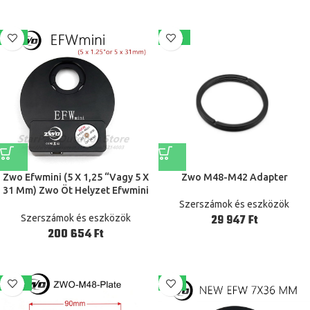
-7%
-21%
Zwo Efwmini (5 X 1,25 “Vagy 5 X
Zwo M48-M42 Adapter
31 Mm) Zwo Öt Helyzet Efwmini
Szűrő Kerék- 1,25” Vagy 31 Mm
Szerszámok és eszközök
Ft
Szerszámok és eszközök
Ft
-18%
-6%