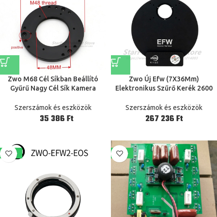
Zwo M68 Cél Síkban Beállító
Zwo Új Efw (7X36Mm)
Gyűrű Nagy Cél Sík Kamera
Elektronikus Szűrő Kerék 2600
Teleszkóp Adapter Gyűrű M54 /
Kamerához Alkalmas
M48 / M42 Karima
Szerszámok és eszközök
Szerszámok és eszközök
Ft
Ft
-13%
-17%