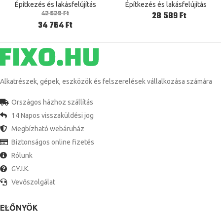
Tengelykapcsoló One Direction
Switch Eu Standard Alexa
Építkezés és lakásfelújítás
Építkezés és lakásfelújítás
Szabadkifutás Bearing
Google Home Ewelink 1/2/3
42 629
Ft
Ft
Gang 1 Way
34 764
Ft
Alkatrészek, gépek, eszközök és felszerelések vállalkozása számára
Országos házhoz szállítás
14 Napos visszaküldési jog
Megbízható webáruház
Biztonságos online fizetés
Rólunk
GY.I.K.
Vevőszolgálat
ELŐNYÖK