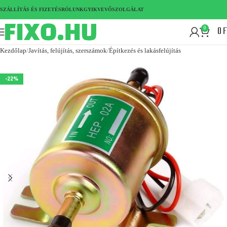
SZÁLLÍTÁS ÉS FIZETÉS
RÓLUNK
GYIK
VEVŐSZOLGÁLAT
0
F
0
Kezdőlap
Javítás, felújítás, szerszámok
Építkezés és lakásfelújítás
-22%