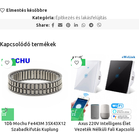
Elmentés későbbre
Kategória:
Építkezés és lakásfelújítás
Share:
Kapcsolódó termékek
-18%
-22%
1Db Mochu Fe443M 35X43X12
Axus 220V Intelligens Élet
Szabadkifutás Kuplung
Vezeték Nélküli Fali Kapcsoló
Betételem Fe 443M Sprag
Wifi Intelligens Light Touch