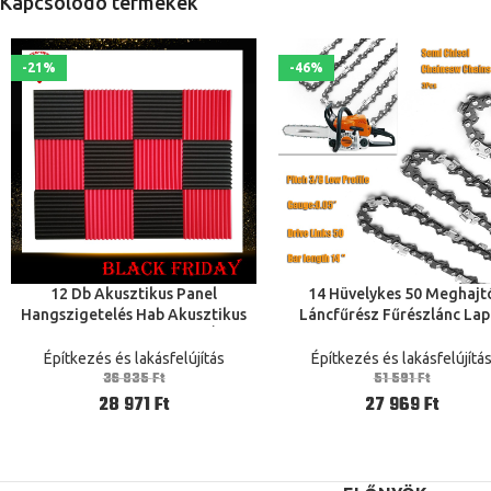
Kapcsolódó termékek
-21%
-46%
12 Db Akusztikus Panel
14 Hüvelykes 50 Meghajt
KOSÁRBA TESZEM
KOSÁRBA TESZEM
Hangszigetelés Hab Akusztikus
Láncfűrész Fűrészlánc Lap
Csempék Stúdió Hab Hang Ékek 1
Favágó Alkatrészek 3 / 8Lp 
Hüvelyk X 12 Hüvelyk X 12 Hüvelyk
Modell Sima Maró Lánco
Építkezés és lakásfelújítás
Építkezés és lakásfelújítá
Fekete Piros
Vágásához
36 835
Ft
51 591
Ft
28 971
Ft
27 969
Ft