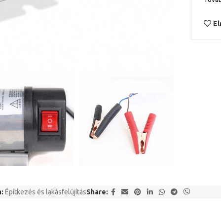
El
:
Építkezés és lakásfelújítás
Share: