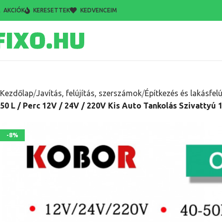
AKCIÓK
KERESETTEK
KEDVENCEIM
Kezdőlap
Javítás, felújítás, szerszámok
Építkezés és lakásfelú
50 L / Perc 12V / 24V / 220V Kis Auto Tankolás Szivattyú
-8%