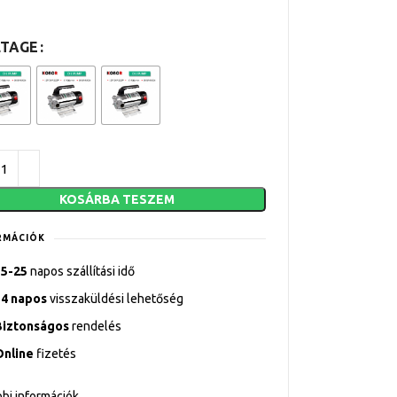
TAGE
KOSÁRBA TESZEM
RMÁCIÓK
15-25
napos szállítási idő
14 napos
visszaküldési lehetőség
Biztonságos
rendelés
Online
fizetés
bi információk