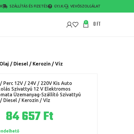
NK
SZÁLLÍTÁS ÉS FIZETÉS
GY.I.K.
VEVŐSZOLGÁLAT
0
FT
0
aj / Diesel / Kerozin / Víz
 / Perc 12V / 24V / 220V Kis Auto
olás Szivattyú 12 V Elektromos
mata Üzemanyag-Szállító Szivattyú
/ Diesel / Kerozin / Víz
Ft
endelhető