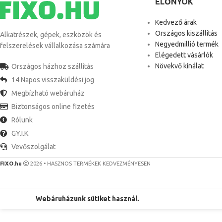
ELŐNYÖK
Kedvező árak
Országos kiszállítás
Alkatrészek, gépek, eszközök és
Negyedmillió termék
felszerelések vállalkozása számára
Elégedett vásárlók
Növekvő kínálat
Országos házhoz szállítás
14 Napos visszaküldési jog
Megbízható webáruház
Biztonságos online fizetés
Rólunk
GY.I.K.
Vevőszolgálat
FIXO.hu
2026 • HASZNOS TERMÉKEK KEDVEZMÉNYESEN
Webáruházunk sütiket használ.