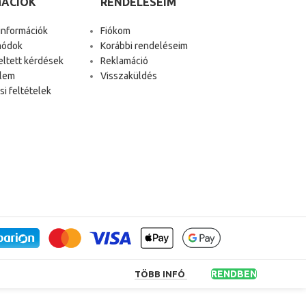
MÁCIÓK
RENDELÉSEIM
 információk
Fiókom
módok
Korábbi rendeléseim
eltett kérdések
Reklamáció
lem
Visszaküldés
i feltételek
RENDBEN
TÖBB INFÓ