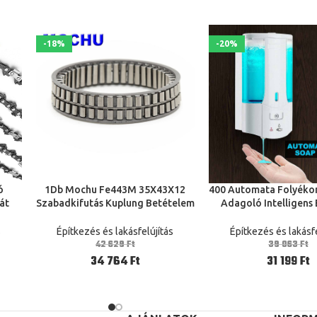
-18%
-20%
ó
1Db Mochu Fe443M 35X43X12
400 Automata Folyéko
KOSÁRBA TESZEM
KOSÁRBA TESZEM
át
Szabadkifutás Kuplung Betételem
Adagoló Intelligens
0,05
Fe 443M Sprag Tengelykapcsoló
Touchless Abs Gal
k
One Direction Szabadkifutás
Sanitizer Dispensado
s
Építkezés és lakásfelújítás
Építkezés és lakásfe
Bearing
Fürdőszoba
42 629
Ft
39 063
Ft
34 764
Ft
31 199
Ft