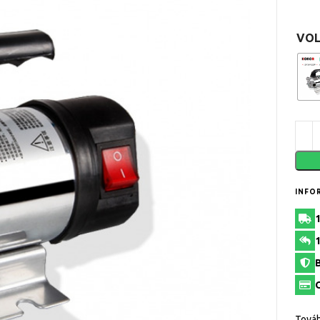
VOL
INFO
Továb