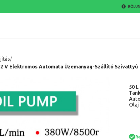
RÓLU
jítás
 12 V Elektromos Automata Üzemanyag-Szállító Szivattyú Ol
50 L
Tank
Auto
Olaj 
R