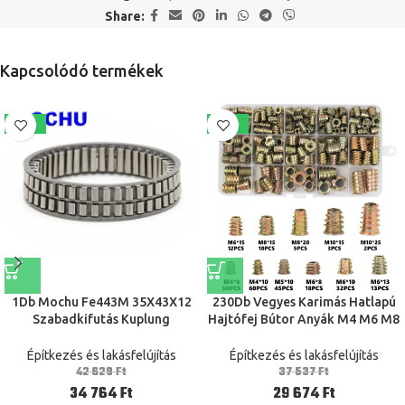
Share:
Kapcsolódó termékek
-18%
-21%
1Db Mochu Fe443M 35X43X12
230Db Vegyes Karimás Hatlapú
Szabadkifutás Kuplung
Hajtófej Bútor Anyák M4 M6 M8
Betételem Fe 443M Sprag
M10 Cinkötvözet Szál Fa Betét
Tengelykapcsoló One Direction
Anyához
Építkezés és lakásfelújítás
Építkezés és lakásfelújítás
Szabadkifutás Bearing
42 629
Ft
37 537
Ft
34 764
Ft
29 674
Ft