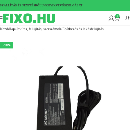
SZÁLLÍTÁS ÉS FIZETÉS
RÓLUNK
GYIK
VEVŐSZOLGÁLAT
0
F
0
Kezdőlap
Javítás, felújítás, szerszámok
Építkezés és lakásfelújítás
-18%