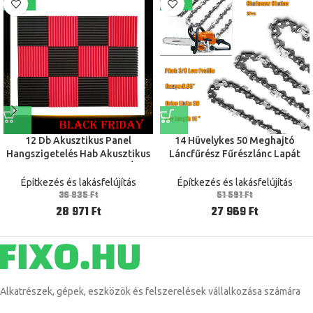
-21%
-46%
12 Db Akusztikus Panel
14 Hüvelykes 50 Meghajtó
Hangszigetelés Hab Akusztikus
Láncfűrész Fűrészlánc Lapát
Csempék Stúdió Hab Hang Ékek
Favágó Alkatrészek 3 / 8Lp 0,05
1 Hüvelyk X 12 Hüvelyk X 12
Modell Sima Maró Láncok
Építkezés és lakásfelújítás
Építkezés és lakásfelújítás
Hüvelyk Fekete Piros
Vágásához
36 835
Ft
51 591
Ft
28 971
Ft
27 969
Ft
Alkatrészek, gépek, eszközök és felszerelések vállalkozása számára