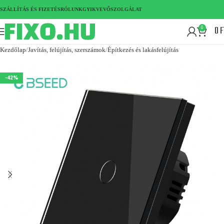
SZÁLLÍTÁS ÉS FIZETÉS
RÓLUNK
GYIK
VEVŐSZOLGÁLAT
0
F
0
Kezdőlap
Javítás, felújítás, szerszámok
Építkezés és lakásfelújítás
-42%