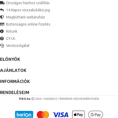
Országos házhoz szállítás
14 Napos visszaküldési jog
Megbízható webáruház
Biztonságos online fizetés
Rólunk
GY.I.K.
Vevőszolgálat
ELŐNYÖK
AJÁNLATOK
INFORMÁCIÓK
RENDELÉSEIM
FIXO.hu
2026 • HASZNOS TERMÉKEK KEDVEZMÉNYESEN
Csapfürdő Antik
Sárgaréz
Hosszú Kiöntő
Ru Bseed 1Gang