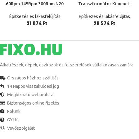
60Rpm 145Rpm 300Rpm N20
Transzformátor Kimeneti
Sebességváltó Motor Teljes Fém
Feszültség Teljes Rézmag
Váltómű Sebességváltó
Bemenet 220V 380Vâ Â
Építkezés és lakásfelújítás
Építkezés és lakásfelújítás
Villanymotor Lengőkar Tengely
Feszültség Rézszigetelő
Ft
Ft
Transzformátor
Alkatrészek, gépek, eszközök és felszerelések vállalkozása számára
Országos házhoz szállítás
14 Napos visszaküldési jog
Megbízható webáruház
Biztonságos online fizetés
Rólunk
GY.I.K.
Vevőszolgálat