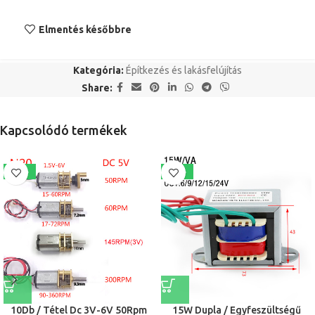
Elmentés későbbre
Kategória:
Építkezés és lakásfelújítás
Share:
Kapcsolódó termékek
-43%
-21%
10Db / Tétel Dc 3V-6V 50Rpm
15W Dupla / Egyfeszültségű