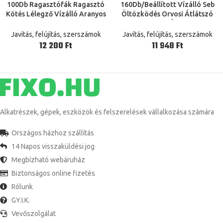
100Db Ragasztófák Ragasztó
160Db/Beállított Vízálló Seb
Kötés Lélegző Vízálló Aranyos
Öltözködés Orvosi Átlátszó
Kötszerek Bandaids Rajzfilm
Steril Szalag Úszófürdő -
Elsősegély -Segélykészlet,
Sebkezeléshez Védjen
Javítás, felújítás, szerszámok
Javítás, felújítás, szerszámok
Véletlenszerű Stílus
Elsősegélykészlet
Ft
Ft
Alkatrészek, gépek, eszközök és felszerelések vállalkozása számára
Országos házhoz szállítás
14 Napos visszaküldési jog
Megbízható webáruház
Biztonságos online fizetés
Rólunk
GY.I.K.
Vevőszolgálat