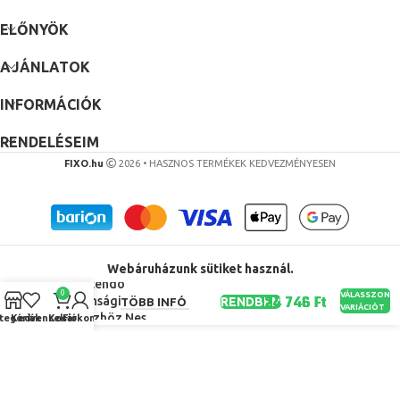
ELŐNYÖK
AJÁNLATOK
INFORMÁCIÓK
RENDELÉSEIM
FIXO.hu
2026 • HASZNOS TERMÉKEK KEDVEZMÉNYESEN
Professzionális
Csavarhúzó 3,8
Mm/4,5 Mm Bit
Webáruházunk sütiket használ.
A Nintendo
0
VÁLASSZON
Biztonsági
RENDBEN
TÖBB INFÓ
VARIÁCIÓT
Eszközhöz Nes
tegóriák
Kedvencek
Kosár
Fiókom
Snes N64 Sega
Catriton Hand
Szerszám