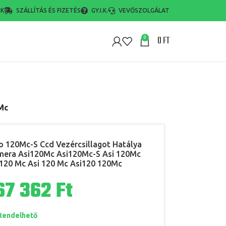
NK
SZÁLLÍTÁS ÉS FIZETÉS
GY.I.K.
VEVŐSZOLGÁLAT
0
FT
0
Mc
 120Mc-S Ccd Vezércsillagot Hatálya
era Asi120Mc Asi120Mc-S Asi 120Mc
120 Mc Asi 120 Mc Asi120 120Mc
Ft
Rendelhető