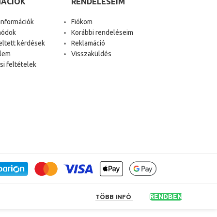
MÁCIÓK
RENDELÉSEIM
 információk
Fiókom
módok
Korábbi rendeléseim
eltett kérdések
Reklamáció
lem
Visszaküldés
i feltételek
RENDBEN
TÖBB INFÓ