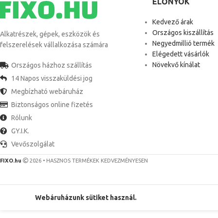
ELŐNYÖK
Kedvező árak
Országos kiszállítás
Alkatrészek, gépek, eszközök és
Negyedmillió termék
felszerelések vállalkozása számára
Elégedett vásárlók
Növekvő kínálat
Országos házhoz szállítás
14 Napos visszaküldési jog
Megbízható webáruház
Biztonságos online fizetés
Rólunk
GY.I.K.
Vevőszolgálat
FIXO.hu
2026 • HASZNOS TERMÉKEK KEDVEZMÉNYESEN
Webáruházunk sütiket használ.