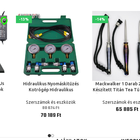
-13%
-14%
 Us
Hidraulikus Nyomáskitűzés
Mackwalker 1 Darab 2
KOSÁRBA TESZEM
TOVÁBB
ók
Kotrógép Hidraulikus
Készített Titán Tea Tű
or 10
Nyomásmérő Készlet Tesztelős
Üveg Megszakító Ou
rő
Tömlőcsatlakozóval És
Kéziszerszá
Szerszámok és eszközök
Szerszámok és es
Mérőeszközökkel Digitális
80 674
Ft
Ft
Nyomásmérő
70 189
Ft