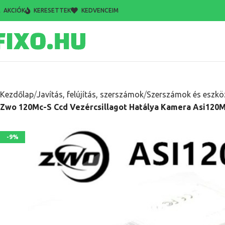
AKCIÓK
KERESETTEK
KEDVENCEIM
Kezdőlap
Javítás, felújítás, szerszámok
Szerszámok és eszkö
Zwo 120Mc-S Ccd Vezércsillagot Hatálya Kamera Asi120M
-9%