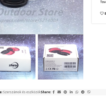
Tov
a:
Szerszámok és eszközök
Share: