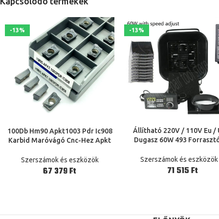
Kapcsolódó termékek
-13%
-13%
Állítható 220V / 110V Eu /
100Db Hm90 Apkt1003 Pdr Ic908
TOVÁBB
TOVÁBB
Dugasz 60W 493 Forraszt
Karbid Maróvágó Cnc-Hez Apkt
Füstelszívó Esd Fume Extract
1003 Arc Maró Vágó
Ingyenes Aktivált Szénszű
Apkt1003Pder Esztergamarás
Szerszámok és eszközök
Szerszámok és eszközök
Szivacs
Ft
Ft