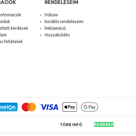
MÁCIÓK
RENDELÉSEIM
 információk
Fiókom
módok
Korábbi rendeléseim
eltett kérdések
Reklamáció
lem
Visszaküldés
i feltételek
RENDBEN
TÖBB INFÓ