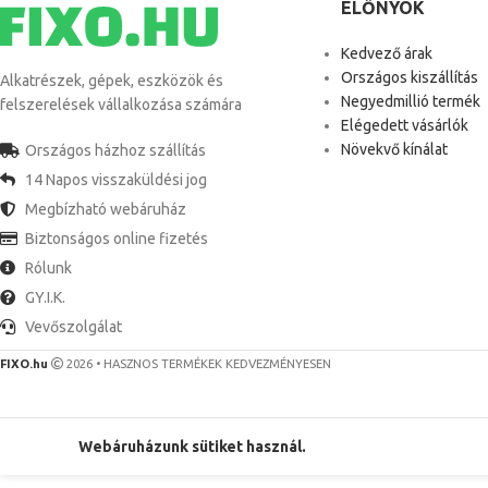
ELŐNYÖK
Kedvező árak
Országos kiszállítás
Alkatrészek, gépek, eszközök és
Negyedmillió termék
felszerelések vállalkozása számára
Elégedett vásárlók
Növekvő kínálat
Országos házhoz szállítás
14 Napos visszaküldési jog
Megbízható webáruház
Biztonságos online fizetés
Rólunk
GY.I.K.
Vevőszolgálat
FIXO.hu
2026 • HASZNOS TERMÉKEK KEDVEZMÉNYESEN
Webáruházunk sütiket használ.