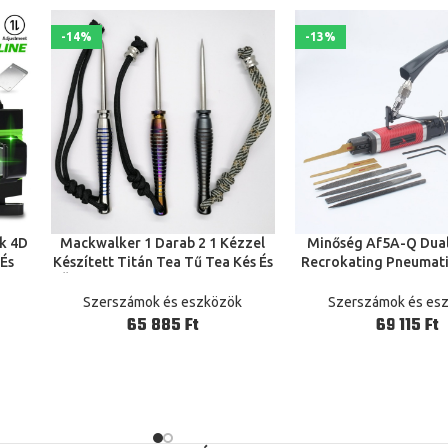
-14%
-13%
ak 4D
Mackwalker 1 Darab 2 1 Kézzel
Minőség Af5A-Q Dua
TOVÁBB
TOVÁBB
 És
Készített Titán Tea Tű Tea Kés És
Recrokating Pneumati
er
Üveg Megszakító Outdoor Edc
Air Vágógép Air S
as
Kéziszerszám
Szerszámok és eszközök
Szerszámok és es
Ft
Ft