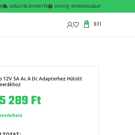
NK
SZÁLLÍTÁS ÉS FIZETÉS
GY.I.K.
VEVŐSZOLGÁLAT
0
FT
0
 12V 5A Ac A Dc Adapterhez Hűtött
merákhoz
Ft
Rendelhető
LTOZAT