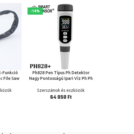
-14%
-14%
l-Funkció
Ph828 Pen Típus Ph Detektor
Richauto Dsp 
TOVÁBB
TOVÁBB
c File Saw
Nagy Pontosságú Ipari Víz Ph Ph
Vezérlő Csatlak
aw Tool
Vízminőség-Elemző Színes Kijelző
50 Pins 
Töltés
zközök
Szerszámok és eszközök
Szerszámok
Ft