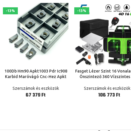
-13%
-13%
100Db Hm90 Apkt1003 Pdr Ic908
Fasget Lézer Szint 16 Vonal
TOVÁBB
TOVÁBB
Karbid Maróvágó Cnc-Hez Apkt
Önszintező 360 Vízszintes
1003 Arc Maró Vágó
Függőleges Keresztű Szup
Apkt1003Pder Esztergamarás
Erőteljes Zöld Lézersugar
Szerszámok és eszközök
Szerszámok és eszközök
Vonal
Ft
Ft