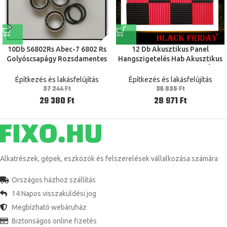
10Db S6802Rs Abec-7 6802 Rs
12 Db Akusztikus Panel
Golyóscsapágy Rozsdamentes
Hangszigetelés Hab Akusztikus
Acél Csapágy 15X24X5 Mm
Csempék Stúdió Hab Hang Ékek
1 Hüvelyk X 12 Hüvelyk X 12
Építkezés és lakásfelújítás
Építkezés és lakásfelújítás
Hüvelyk Fekete Piros
37 244
Ft
36 835
Ft
29 380
Ft
28 971
Ft
Alkatrészek, gépek, eszközök és felszerelések vállalkozása számára
Országos házhoz szállítás
14 Napos visszaküldési jog
Megbízható webáruház
Biztonságos online fizetés