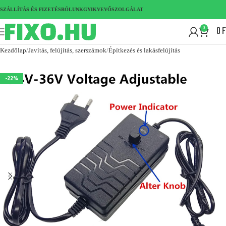
SZÁLLÍTÁS ÉS FIZETÉS
RÓLUNK
GYIK
VEVŐSZOLGÁLAT
0
F
0
Kezdőlap
Javítás, felújítás, szerszámok
Építkezés és lakásfelújítás
-22%