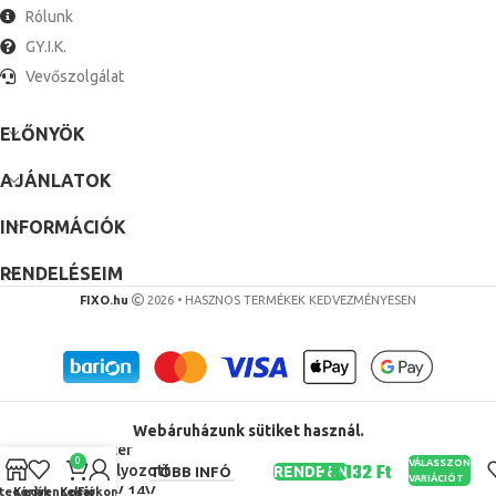
Rólunk
GY.I.K.
Vevőszolgálat
ELŐNYÖK
AJÁNLATOK
INFORMÁCIÓK
RENDELÉSEIM
FIXO.hu
2026 • HASZNOS TERMÉKEK KEDVEZMÉNYESEN
Állítható
Univerzális
Egyenáramú
Tápegység
Adapter
Webáruházunk sütiket használ.
Adapter
0
VÁLASSZON
Szabályozott
RENDBEN
TÖBB INFÓ
VARIÁCIÓT
5V 12V 14V
tegóriák
Kedvencek
Kosár
Fiókom